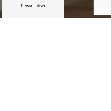
Personnaliser
FABRICATION EN
NOTRE ATELIER
La
Miroiterie Berthier
, entreprise artisanale
installée dans la région brestoise depuis 1971,
fabrique
et
installe
vos
menuiseries
Aluminium.
Créés directement dans notre
atelier.
Toutes vos menuiseries créées sur mesure :
portes, tous types de fenêtres, portes
fenêtres, coulissants, châssis fixe, verrières ...